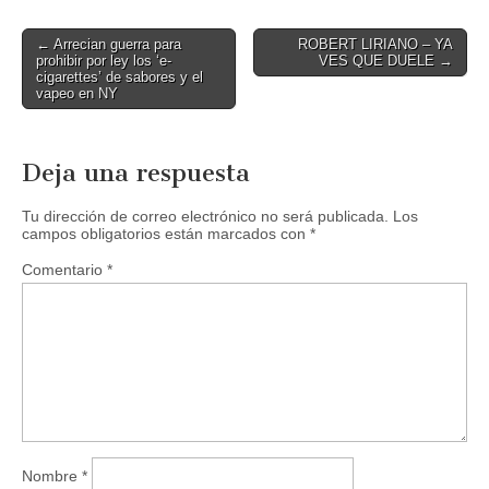
Post
← Arrecian guerra para
ROBERT LIRIANO – YA
prohibir por ley los ‘e-
VES QUE DUELE →
navigation
cigarettes’ de sabores y el
vapeo en NY
Deja una respuesta
Tu dirección de correo electrónico no será publicada.
Los
campos obligatorios están marcados con
*
Comentario
*
Nombre
*