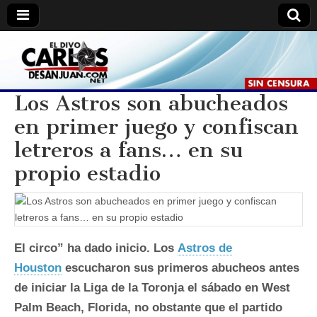
Carlos
Carlos
De
San
De
Juan //
Los Astros son abucheados
El
Divo.
en primer juego y confiscan
San
letreros a fans… en su
Juan
propio estadio
El circo” ha dado inicio. Los
Astros de
Houston
escucharon sus primeros abucheos antes
de iniciar la Liga de la Toronja el sábado en West
Palm Beach, Florida, no obstante que el partido