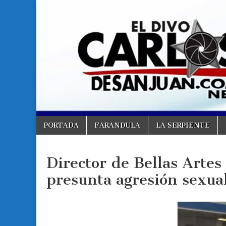
Carlos
Carlos
De
San
De
Juan //
El
Divo.
San
Juan
Skip
Main
PORTADA
FARANDULA
LA SERPIENTE
to
menu
content
Director de Bellas Arte
presunta agresión sexua