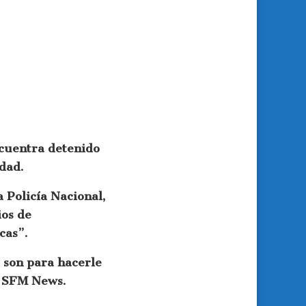
ncuentra detenido
dad.
a Policía Nacional,
ios de
cas”.
) son para hacerle
o SFM News.