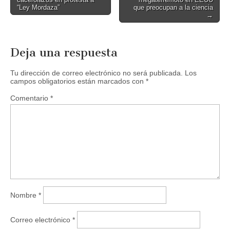
navigation
“Ley Mordaza”
que preocupan a la ciencia
→
Deja una respuesta
Tu dirección de correo electrónico no será publicada.
Los
campos obligatorios están marcados con
*
Comentario
*
Nombre
*
Correo electrónico
*