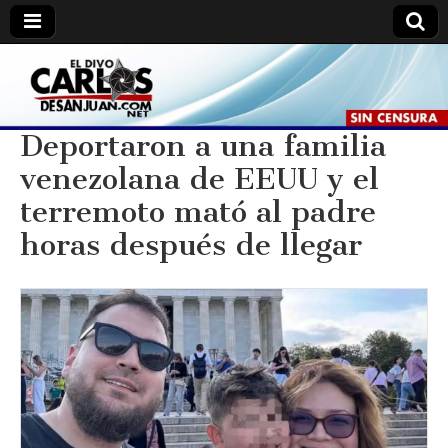
Carlos
Carlos
De
San
De
Juan //
Deportaron a una familia
El
Divo.
venezolana de EEUU y el
San
terremoto mató al padre
Juan
horas después de llegar