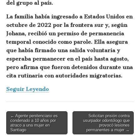
del grupo al país.
La familia había ingresado a Estados Unidos en
octubre de 2022 por la frontera sur y, según
Johana, recibió un permiso de permanencia
temporal conocido como parole. Ella asegura
que había firmado una salida voluntaria y
esperaba permanecer en el país hasta agosto,
pero afirma que fueron detenidos durante una
cita rutinaria con autoridades migratorias.
Seguir Leyendo
Post
← Agente penitenciario es
Solicitan prisión contra
condenado a 10 años por
usurpador odontólogo que
navigation
atraco a una mujer en
provocó lesiones
Santiago
permanentes a mujer →