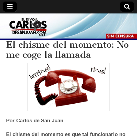
Carlos
Carlos
De
San
De
Juan //
El chisme del momento: No
El
Divo.
me coge la llamada
San
Juan
Por Carlos de San Juan
El chisme del momento es que tal funcionario no