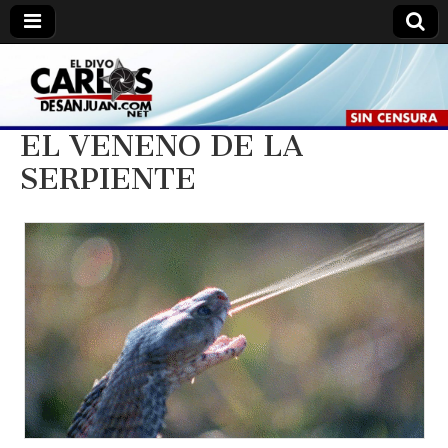
Carlos
Carlos
De
San
De
Juan //
EL VENENO DE LA
El
Divo.
SERPIENTE
San
Juan