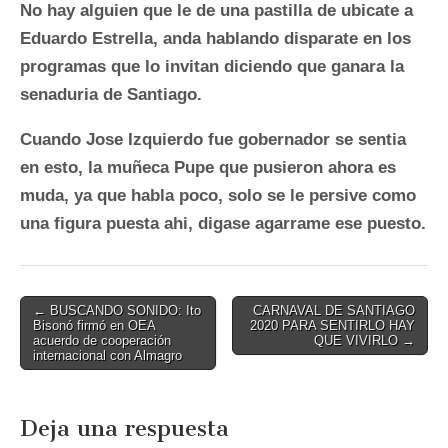
No hay alguien que le de una pastilla de ubicate a
Eduardo Estrella, anda hablando disparate en los
programas que lo invitan diciendo que ganara la
senaduria de Santiago.
Cuando Jose Izquierdo fue gobernador se sentia
en esto, la muñeca Pupe que pusieron ahora es
muda, ya que habla poco, solo se le persive como
una figura puesta ahi, digase agarrame ese puesto.
Post
← BUSCANDO SONIDO: Ito
CARNAVAL DE SANTIAGO
Bisonó firmó en OEA
2020 PARA SENTIRLO HAY
navigation
acuerdo de cooperación
QUE VIVIRLO →
internacional con Almagro
Deja una respuesta