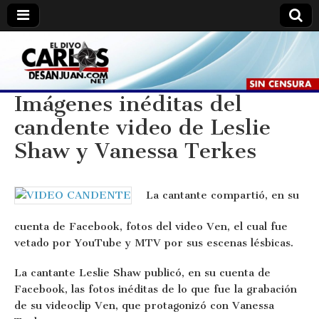
Carlos
Carlos
De
San
De
Juan //
Imágenes inéditas del
El
Divo.
candente video de Leslie
San
Shaw y Vanessa Terkes
Juan
La cantante compartió, en su
cuenta de Facebook, fotos del video Ven, el cual fue
vetado por YouTube y MTV por sus escenas lésbicas.
La cantante Leslie Shaw publicó, en su cuenta de
Facebook, las fotos inéditas de lo que fue la grabación
de su videoclip Ven, que protagonizó con Vanessa