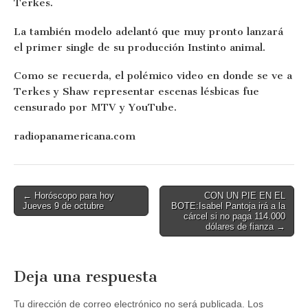
Terkes.
La también modelo adelantó que muy pronto lanzará
el primer single de su producción Instinto animal.
Como se recuerda, el polémico video en donde se ve a
Terkes y Shaw representar escenas lésbicas fue
censurado por MTV y YouTube.
radiopanamericana.com
Post
← Horóscopo para hoy
CON UN PIE EN EL
Jueves 9 de octubre
BOTE:Isabel Pantoja irá a la
navigation
cárcel si no paga 114.000
dólares de fianza →
Deja una respuesta
Tu dirección de correo electrónico no será publicada.
Los