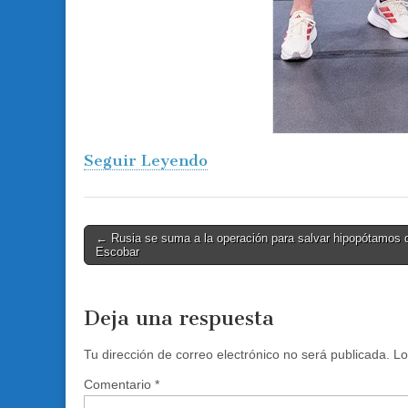
Seguir Leyendo
Post
← Rusia se suma a la operación para salvar hipopótamos 
Escobar
navigation
Deja una respuesta
Tu dirección de correo electrónico no será publicada.
Lo
Comentario
*