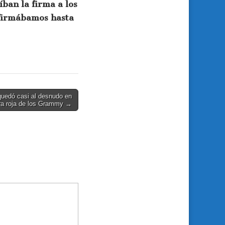
ban la firma a los
 firmábamos hasta
uedó casi al desnudo en
ra roja de los Grammy →