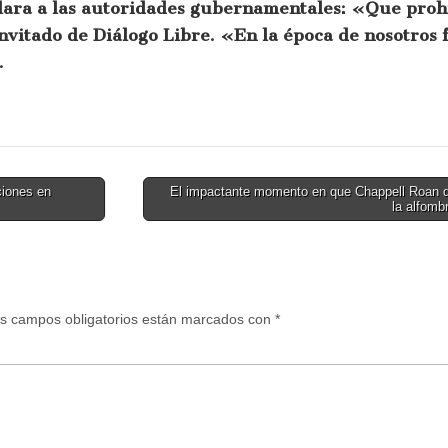
lara a las autoridades gubernamentales: «Que prohí
 invitado de Diálogo Libre. «En la época de nosotros
.
ciones en
El impactante momento en que Chappell Roan q
la alfomb
s campos obligatorios están marcados con
*