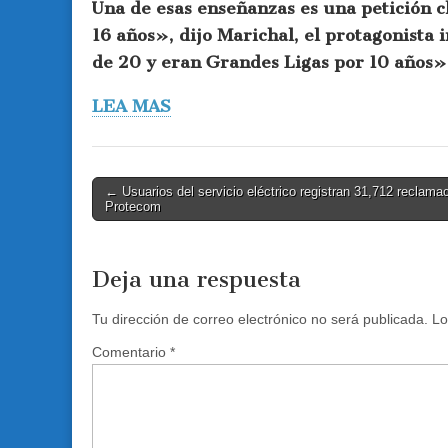
Una de esas enseñanzas es una petición c
16 años», dijo Marichal, el protagonista
de 20 y eran Grandes Ligas por 10 años»
LEA MAS
Post
← Usuarios del servicio eléctrico registran 31,712 reclama
Protecom
navigation
Deja una respuesta
Tu dirección de correo electrónico no será publicada.
Lo
Comentario
*