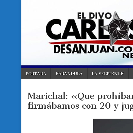
Carlos
Carlos
De
San
De
Juan //
El
Divo.
San
Juan
Skip
Main
PORTADA
FARANDULA
LA SERPIENTE
to
menu
content
Marichal: «Que prohíban
firmábamos con 20 y j