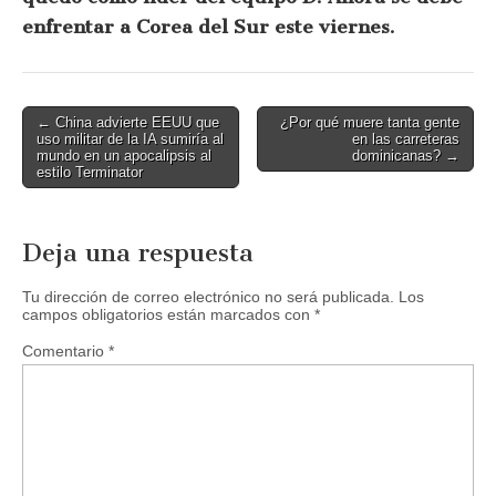
enfrentar a Corea del Sur este viernes.
Post
← China advierte EEUU que
¿Por qué muere tanta gente
uso militar de la IA sumiría al
en las carreteras
navigation
mundo en un apocalipsis al
dominicanas? →
estilo Terminator
Deja una respuesta
Tu dirección de correo electrónico no será publicada.
Los
campos obligatorios están marcados con
*
Comentario
*