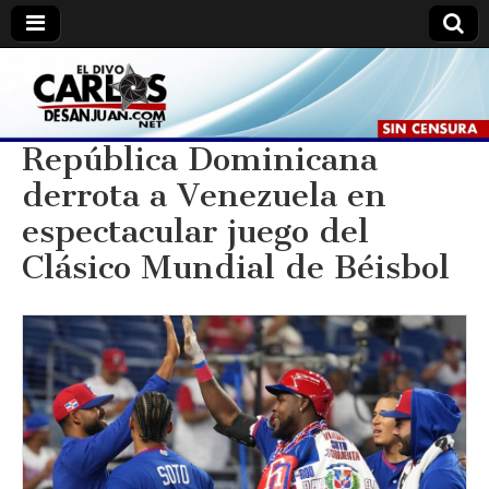
Carlos
Carlos
De
San
De
Juan //
República Dominicana
El
Divo.
derrota a Venezuela en
San
espectacular juego del
Juan
Clásico Mundial de Béisbol