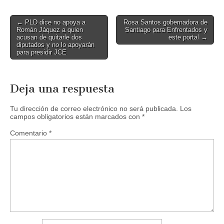
Post
← PLD dice no apoya a
Rosa Santos gobernadora de
Román Jáquez a quien
Santiago para Enfrentados y
navigation
acusan de quitarle dos
este portal →
diputados y no lo apoyarán
para presidir JCE
Deja una respuesta
Tu dirección de correo electrónico no será publicada.
Los
campos obligatorios están marcados con
*
Comentario
*